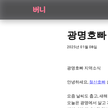
콘
텐
츠
광명호빠
로
건
너
2025년 01월 08일
뛰
기
광명호빠 지역소식
안녕하세요,
철산호빠
요즘 날씨도 춥고, 새
오늘은 광명에서 살고 