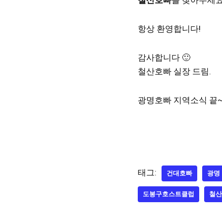
철산호빠
를 찾아주세요
항상 환영합니다!
감사합니다 🙂
철산호빠 실장 드림.
광명호빠 지역소식 끝
태그:
건대호빠
광명
도봉구호스트클럽
철산